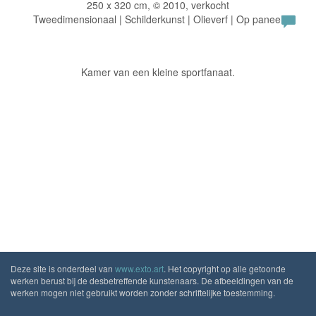
250 x 320 cm, © 2010, verkocht
Tweedimensionaal | Schilderkunst | Olieverf | Op paneel
Kamer van een kleine sportfanaat.
Deze site is onderdeel van
www.exto.art
. Het copyright op alle getoonde
werken berust bij de desbetreffende kunstenaars. De afbeeldingen van de
werken mogen niet gebruikt worden zonder schriftelijke toestemming.