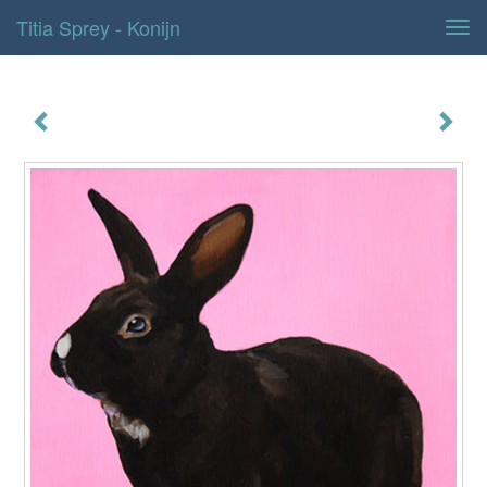
Titia Sprey - Konijn
Tog
navi
konijn